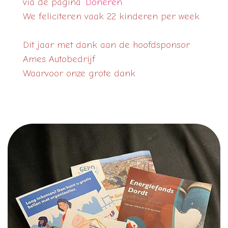
via de pagina
'Doneren'
We feliciteren vaak 22 kinderen per week
Dit jaar met dank aan de hoofdsponsor
Ames Autobedrijf
Waarvoor onze grote dank