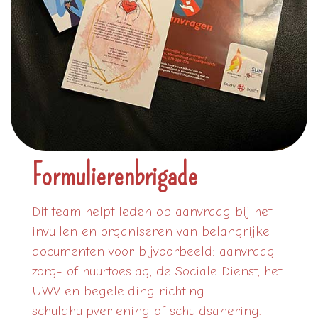
Formulierenbrigade
Dit team helpt leden op aanvraag bij het
invullen en organiseren van belangrijke
documenten voor bijvoorbeeld: aanvraag
zorg- of huurtoeslag, de Sociale Dienst, het
UWV en begeleiding richting
schuldhulpverlening of schuldsanering.