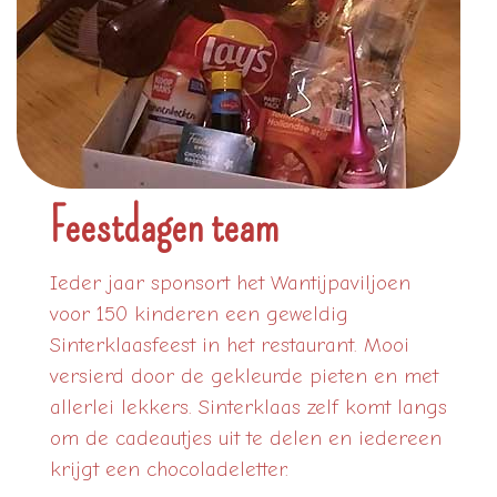
Feestdagen team
Ieder jaar sponsort het Wantijpaviljoen
voor 150 kinderen een geweldig
Sinterklaasfeest in het restaurant. Mooi
versierd door de gekleurde pieten en met
allerlei lekkers. Sinterklaas zelf komt langs
om de cadeautjes uit te delen en iedereen
krijgt een chocoladeletter.