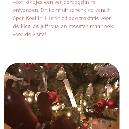
voor kindjes een verjaardagstas te
ontvangen. Dit komt uit schenking vanuit
Spar Koellin. Hierin zit een traktatie voor
de klas, de juffrouw en meester, maar ook
voor de visite!